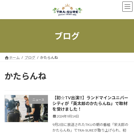
コ
ナ
ン
ビ
テ
ゲ
ン
ー
ツ
シ
へ
ョ
ブログ
ス
ン
キ
に
ッ
移
プ
動
ホーム
ブログ
かたらんね
かたらんね
【初☆TV出演‼】ランドマインユニバー
ニュース
シティが「英太郎のかたらんね」で取材
を受けました！
2024年9月14日
9月2日に放送されたTKUの朝の番組「栄太郎の
かたらんね」でTRA-SUREが取り上げられ、初