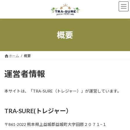
コ
ナ
ン
ビ
テ
ゲ
ン
ー
ツ
シ
へ
ョ
概要
ス
ン
キ
に
ッ
移
プ
動
ホーム
概要
運営者情報
本サイトは、「TRA-SURE（トレジャー）」が運営しています。
TRA-SURE(トレジャー）
〒861-2022 熊本県上益城郡益城町大字田原２０７１−１